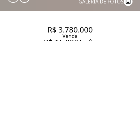
GALERIA DE FOTOS
R$ 3.780.000
Venda
R$ 16.000/mês
Aluguel
SOBRADO COM 610 M², 3
QUARTOS SENDO 3 SUÍTE À
VENDA NO BAIRRO BOSQUE
DA SAÚDE
610 m² Área construída
640 m² Área total
3 Dormitórios
3 Suítes
5 Banheiros
7 Vagas