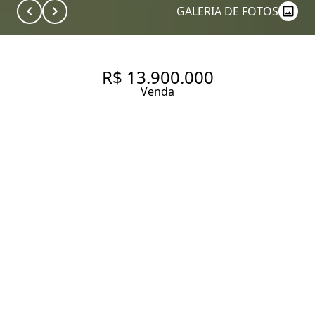
GALERIA DE FOTOS
R$ 13.900.000
Venda
CASA DE CONDOMÍNIO COM
568M², À VENDA NO BAIRRO
JARDIM PETRÓPOLIS.
568 m² Área construída
888 m² Área total
4 Dormitórios
4 Suítes
6 Vagas
Entrar em contato