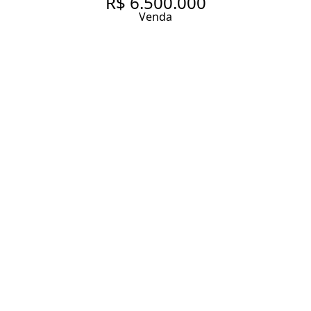
R$ 6.500.000
Venda
CASA COM 790 M², 4
QUARTOS, SENDO 4 SUÍTES, À
VENDA NO BAIRRO BROOKLIN
790 m² Área construída
1000 m² Área total
4 Dormitórios
4 Suítes
6 Banheiros
4 Vagas
Entrar em contato
Solicitar visita
Código do Imóvel:
NK61997