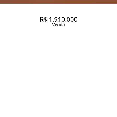
R$ 1.910.000
Venda
APARTAMENTO COM 115 M², 4
QUARTOS SENDO 2 SUÍTE À
VENDA NO BAIRRO SAÚDE
115 m² Área útil
115 m² Área total
4 Dormitórios
2 Suítes
4 Banheiros
4 Vagas
Entrar em contato