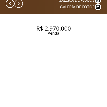
GALERIA DE VÍDEOS
GALERIA DE FOTOS
R$ 2.970.000
Venda
SOBRADO COM 380 M², 3
QUARTOS SENDO 1 SUÍTE À
VENDA NO BAIRRO PLANALTO
PAULISTA
380 m² Área construída
900 m² Área total
3 Dormitórios
1 Suíte
6 Vagas
Entrar em contato