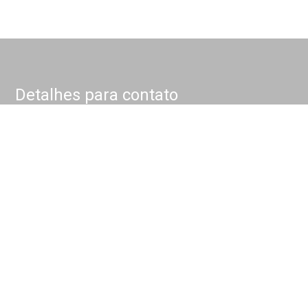
Detalhes para contato
EQUIPE NOKKEL
WhatsApp
(11) 4175-1000
E-mail
CONTATO@NOKKEL.COM.BR
Entre em Contato
Nome
E-mail
Telefone