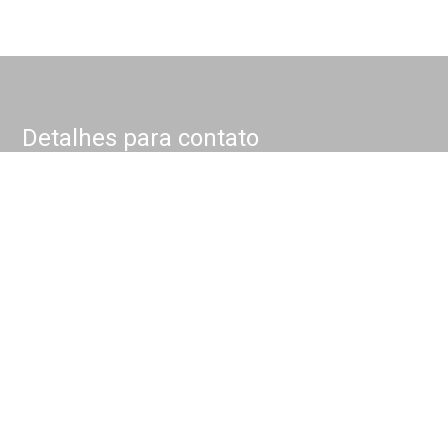
Detalhes para contato
EQUIPE NOKKEL
WhatsApp
(11) 4175-1000
E-mail
CONTATO@NOKKEL.COM.BR
Entre em Contato
Nome
E-mail
Telefone