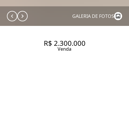
GALERIA DE FOTOS
R$ 2.300.000
Venda
LOJA ZONEAMENTO USO
MISTO, ZEU COM 400 M², 6
SALAS 2 VAGAS À VENDA NO
BAIRRO CHÁCARA SANTO
ANTÔNIO.
400 m² Área útil
260 m² Área total