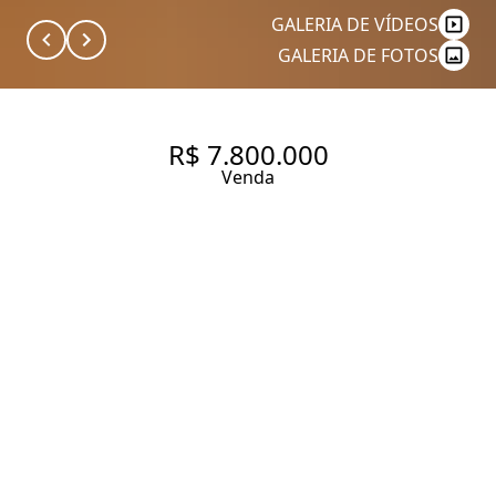
GALERIA DE VÍDEOS
GALERIA DE FOTOS
R$ 7.800.000
Venda
LINDENBERG TUTÓIA -
APARTAMENTO COM VISTA
PARA O PARQUE IBIRAPUERA -
4 DORMITÓRIOS, 4 SUÍTES
277 m² Área útil
277 m² Área total
4 Dormitórios
4 Suítes
5 Banheiros
4 Vagas