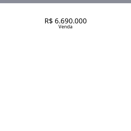
R$ 6.690.000
Venda
🌳 EXCLUSIVIDADE,
CONFORTO E ESPAÇO EM UM
DOS BAIRROS MAIS
DESEJADOS DA ZONA SUL!
556 m² Área construída
690 m² Área total
4 Dormitórios
4 Suítes
7 Banheiros
6 Vagas
Entrar em contato