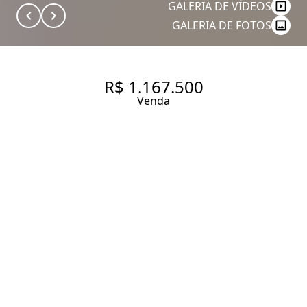
GALERIA DE VÍDEOS
GALERIA DE FOTOS
R$ 1.167.500
Venda
COBERTURA COM 469 M², 0
QUARTOS SENDO 0 SUÍTE À
VENDA NO BAIRRO PANAMBY
469 m² Área do terreno
Entrar em contato