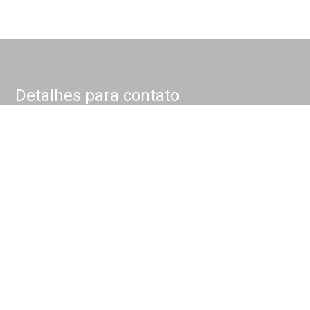
Detalhes para contato
EQUIPE NOKKEL
WhatsApp
(11) 4175-1000
E-mail
CONTATO@NOKKEL.COM.BR
Entre em Contato
Nome
E-mail
Telefone