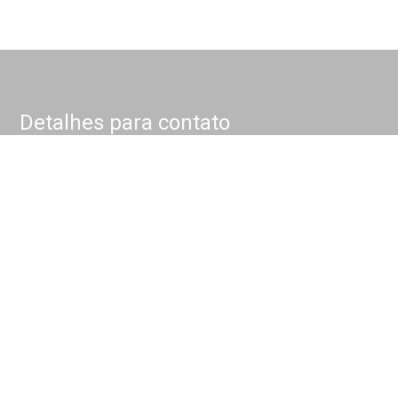
Detalhes para contato
EQUIPE NOKKEL
WhatsApp
(11) 4175-1000
E-mail
CONTATO@NOKKEL.COM.BR
Entre em Contato
Nome
E-mail
Telefone