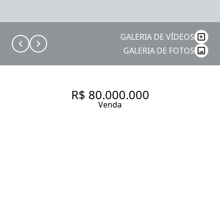
GALERIA DE VÍDEOS
GALERIA DE FOTOS
R$ 80.000.000
Venda
CASA COM 8656 M², 0
QUARTOS SENDO 0 SUÍTE À
VENDA NO BAIRRO SANTO
AMARO
8656 m² Área útil
9016 m² Área total