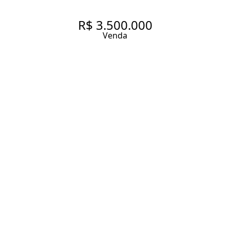
R$ 3.500.000
Venda
CASA COM 300 M², 3
QUARTOS SENDO 3 SUÍTE À
VENDA NO BAIRRO SAÚDE
300 m² Área construída
240 m² Área total
3 Dormitórios
3 Suítes
5 Banheiros
2 Vagas
Entrar em contato
Solicitar visita