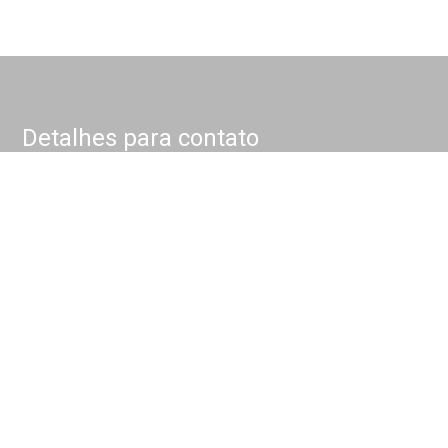
Detalhes para contato
EQUIPE NOKKEL
WhatsApp
(11) 4175-1000
E-mail
CONTATO@NOKKEL.COM.BR
Entre em Contato
Nome
E-mail
Telefone