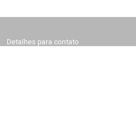
Detalhes para contato
EQUIPE NOKKEL
WhatsApp
(11) 4175-1000
E-mail
CONTATO@NOKKEL.COM.BR
Entre em Contato
Nome
E-mail
Telefone