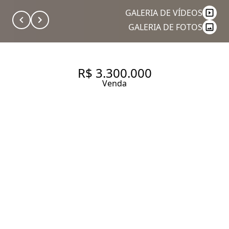
GALERIA DE VÍDEOS
GALERIA DE FOTOS
R$ 3.300.000
Venda
APARTAMENTO COM 208 M², 4
QUARTOS SENDO 4 SUÍTE À
VENDA NO BAIRRO VILA
MARIANA
208 m² Área útil
208 m² Área total
4 Dormitórios
4 Suítes
5 Banheiros
4 Vagas