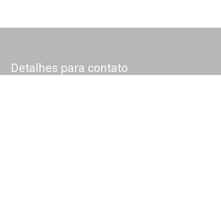
Detalhes para contato
EQUIPE NOKKEL
WhatsApp
(11) 4175-1000
E-mail
CONTATO@NOKKEL.COM.BR
Entre em Contato
Nome
E-mail
Telefone