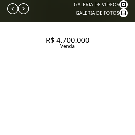
GALERIA DE VÍDEOS
GALERIA DE FOTOS
R$ 4.700.000
Venda
APARTAMENTO COM 181 M², 3
QUARTOS SENDO 3 SUÍTES À
VENDA NO BAIRRO
PINHEIROS.
181 m² Área útil
181 m² Área total
3 Dormitórios
3 Suítes
4 Banheiros
3 Vagas