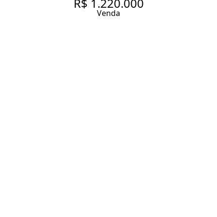
R$ 1.220.000
Venda
APARTAMENTO COM 126 M²,
PORTEIRA FECHADA, 3
QUARTOS SENDO 1 SUÍTE À
VENDA NO BUTANTÃ.
126 m² Área útil
177 m² Área total
3 Dormitórios
1 Suíte
2 Banheiros
2 Vagas
Entrar em contato
Solicitar visita