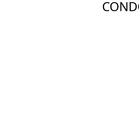
COND
ENDEREÇO
DETALHES
COMPARTILHAR