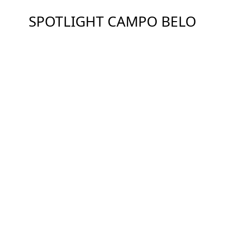
SPOTLIGHT CAMPO BELO
Ver Imóveis
ENDEREÇO
Campo Belo, São Paulo - SP
DETALHES
COMPARTILHAR