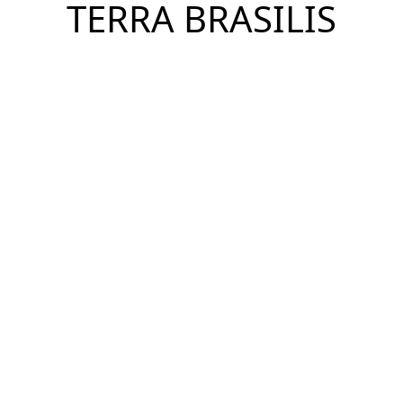
TERRA BRASILIS
Ver Imóveis
Jardim Marajoara, São Paulo - SP