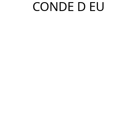
CONDE D EU
Ver Imóveis
Santo Amaro, São Paulo - SP