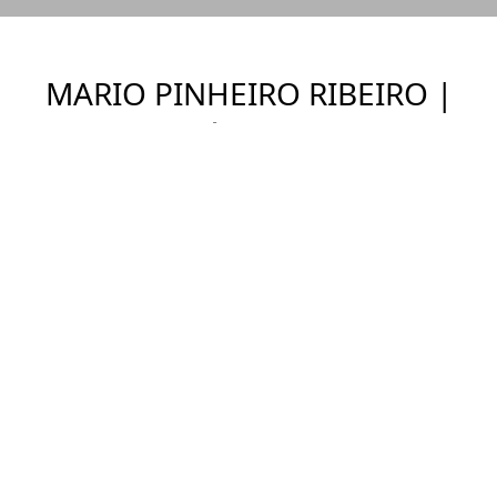
MARIO PINHEIRO RIBEIRO |
ÚNICA
Ver Imóveis
ENDEREÇO
Vila Mariana, São Paulo - SP
DETALHES