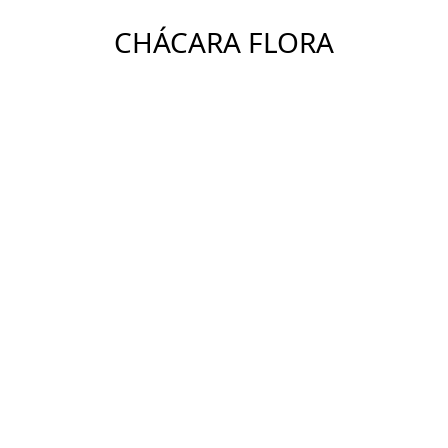
CHÁCARA FLORA
Ver Imóveis
ENDEREÇO
Chácara Flora, São Paulo - SP
DETALHES
COMPARTILHAR