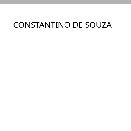
CONSTANTINO DE SOUZA |
ÚNICA
Ver Imóveis
ENDEREÇO
Campo Belo, São Paulo - SP
DETALHES