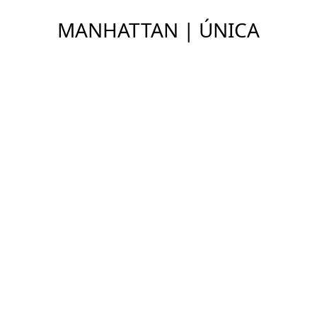
MANHATTAN | ÚNICA
Ver Imóveis
ENDEREÇO
Itaim Bibi, São Paulo - SP
DETALHES
COMPARTILHAR