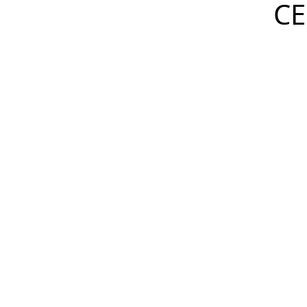
CE
ENDEREÇO
DETALHES
COMPARTILHAR