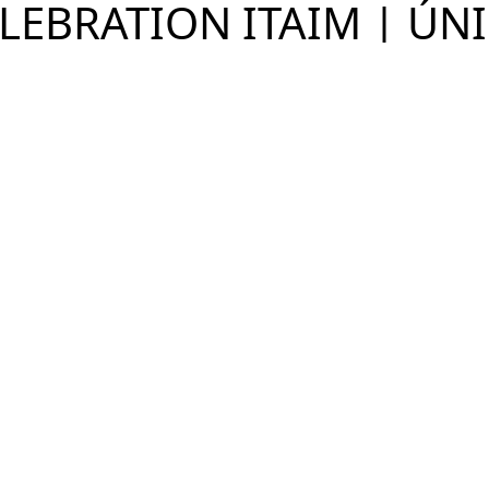
LEBRATION ITAIM | ÚN
Ver Imóveis
Itaim Bibi, São Paulo - SP