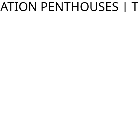
ATION PENTHOUSES | 
Ver Imóveis
Campo Belo, São Paulo - SP