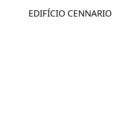
EDIFÍCIO CENNARIO
Ver Imóveis
ENDEREÇO
Granja Julieta, São Paulo - SP
DETALHES
COMPARTILHAR