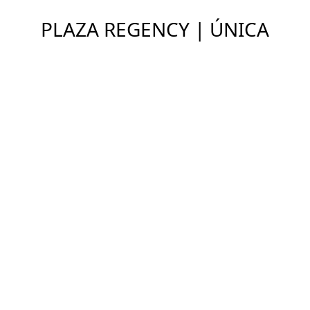
PLAZA REGENCY | ÚNICA
Ver Imóveis
ENDEREÇO
Cerqueira César, São Paulo - SP
DETALHES
COMPARTILHAR