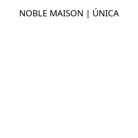
NOBLE MAISON | ÚNICA
Ver Imóveis
ENDEREÇO
Morumbi, São Paulo - SP
DETALHES
COMPARTILHAR