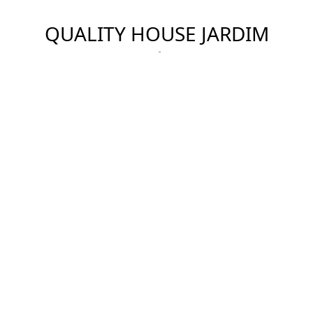
QUALITY HOUSE JARDIM
PRUDÊNCIA
Construtora: Quality
Ver Imóveis
ENDEREÇO
Jardim Prudência, São Paulo - SP
DETALHES