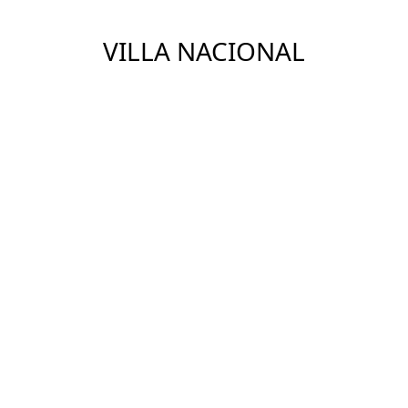
VILLA NACIONAL
Construtora: Villa Nacional
Ver Imóveis
ENDEREÇO
Jardim América, São Paulo - SP
DETALHES
Andares:
11
Apartamentos por andar:
4