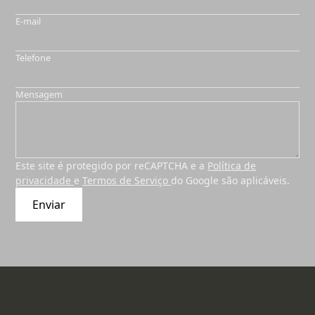
E-mail
Telefone
Mensagem
Este site é protegido por reCAPTCHA e a
Política de
privacidade
e
Termos de Serviço
do Google são aplicáveis.
Enviar