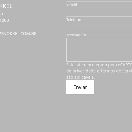
E-mail
KKEL
pp
Telefone
-1000
@NOKKEL.COM.BR
Mensagem
Este site é protegido por reCAP
de privacidade
e
Termos de Serv
são aplicáveis.
Enviar