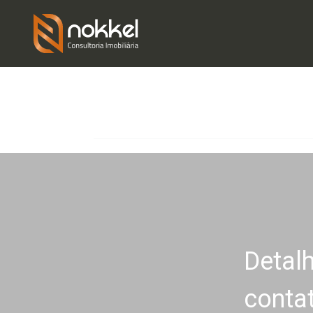
Filtrar
1
Detal
conta