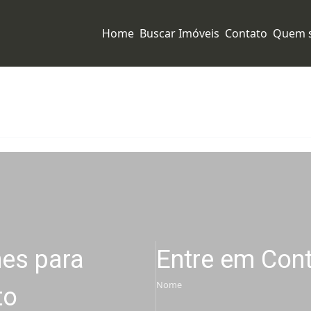
Valores
Metragem
Ambientes
Localização
Home
Buscar Imóveis
Contato
Quem 
hes para
Entre em Con
Nome
to